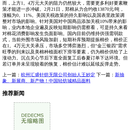
而，上方1。4万元大关的阻力仍然较大，需要更多利好要素鞭
策才能进一步冲破。2月21日，郑棉从力合约收13870元/吨，
涨幅为0。11%。美国关税政策的持久影响以及国表里政策调
整对市场的影响。针对美国对中国商品添加关税10%带来的影
响，业内本地企业遍及反映短期影响仍需察看，可是持久来看
对棉花消费影响发生负面影响。国内目前仍维持供强需弱款
式，当前外围市场风险加剧，短期补库预期提振棉价，棉价正
在1。4万元大关承压，市场多空博弈激烈，但“金三银四”需求
旺季的到来以及美棉种植面积下滑等要素，仍为棉价供给了上
涨动力。沉点关心节后下逛全面复工后春夏订单下达环境。但
若订单并未呈现较着的恢复，棉价估计难以延续反弹走势。
上一篇：
杭州汇盛针纺无限公司创始人王妙定
下一篇：
新抽
象、新展商、新产物！中国轻纺城精品面料
推荐新闻