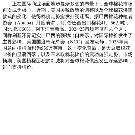
正在国际商业场面地步复杂多变的布景下，全球棉花市场
再次成为核心。近期，美国关税政策的调整以及全球棉花供需
款式的变化，使得棉价走势愈发扑朔迷离。据巴西棉花种植者
协会（Abrapa）月度演讲，1月份巴西出口棉花41。56万吨，
同比增加66%，创下汗青新高。2024/25市场年度前六个月，
同样刷新汗青记实。巴西的强劲出口表示，对国际棉价发生了
主要影响。美国国度棉花总会（NCC）发布动静，2025年美
国意向植棉面积为956万英亩，这一变化背后，是大豆取棉花
比价的显著回落，以及玉米取棉花比价的震动偏强走势。市场
预期，美国植棉面积的削减将对全球棉花供应发生深远影响，
进而支持棉价。