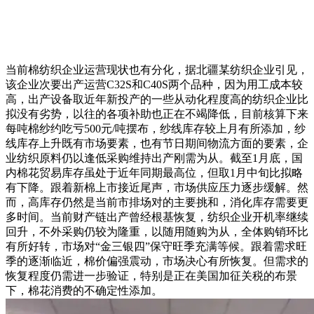
当前棉纺织企业运营现状也有分化，据北疆某纺织企业引见，
该企业次要出产运营C32S和C40S两个品种，因为用工成本较
高，出产设备取近年新投产的一些从动化程度高的纺织企业比
拟没有劣势，以往的各项补助也正在不竭降低，目前核算下来
每吨棉纱约吃亏500元/吨摆布，纱线库存较上月有所添加，纱
线库存上升既有市场要素，也有节日期间物流方面的要素，企
业纺织原料仍以逢低采购维持出产刚需为从。截至1月底，国
内棉花贸易库存虽处于近年同期最高位，但取1月中旬比拟略
有下降。跟着新棉上市接近尾声，市场供应压力逐步缓解。然
而，高库存仍然是当前市排场对的主要挑和，消化库存需要更
多时间。当前财产链出产曾经根基恢复，纺织企业开机率继续
回升，不外采购仍较为隆重，以随用随购为从，全体购销环比
有所好转，市场对“金三银四”保守旺季充满等候。跟着需求旺
季的逐渐临近，棉价偏强震动，市场决心有所恢复。但需求的
恢复程度仍需进一步验证，特别是正在美国加征关税的布景
下，棉花消费的不确定性添加。