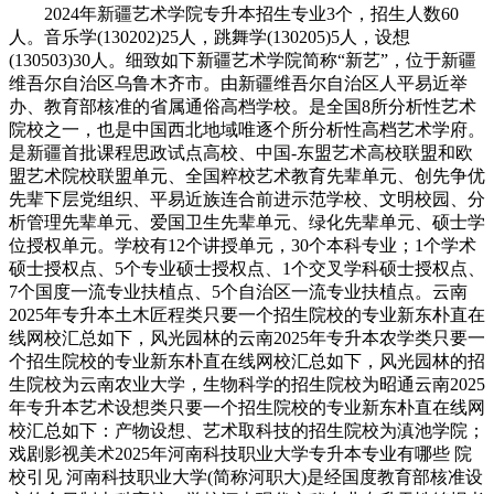
2024年新疆艺术学院专升本招生专业3个，招生人数60
人。音乐学(130202)25人，跳舞学(130205)5人，设想
(130503)30人。细致如下新疆艺术学院简称“新艺”，位于新疆
维吾尔自治区乌鲁木齐市。由新疆维吾尔自治区人平易近举
办、教育部核准的省属通俗高档学校。是全国8所分析性艺术
院校之一，也是中国西北地域唯逐个所分析性高档艺术学府。
是新疆首批课程思政试点高校、中国-东盟艺术高校联盟和欧
盟艺术院校联盟单元、全国粹校艺术教育先辈单元、创先争优
先辈下层党组织、平易近族连合前进示范学校、文明校园、分
析管理先辈单元、爱国卫生先辈单元、绿化先辈单元、硕士学
位授权单元。学校有12个讲授单元，30个本科专业；1个学术
硕士授权点、5个专业硕士授权点、1个交叉学科硕士授权点、
7个国度一流专业扶植点、5个自治区一流专业扶植点。云南
2025年专升本土木匠程类只要一个招生院校的专业新东朴直在
线网校汇总如下，风光园林的云南2025年专升本农学类只要一
个招生院校的专业新东朴直在线网校汇总如下，风光园林的招
生院校为云南农业大学，生物科学的招生院校为昭通云南2025
年专升本艺术设想类只要一个招生院校的专业新东朴直在线网
校汇总如下：产物设想、艺术取科技的招生院校为滇池学院；
戏剧影视美术2025年河南科技职业大学专升本专业有哪些 院
校引见 河南科技职业大学(简称河职大)是经国度教育部核准设